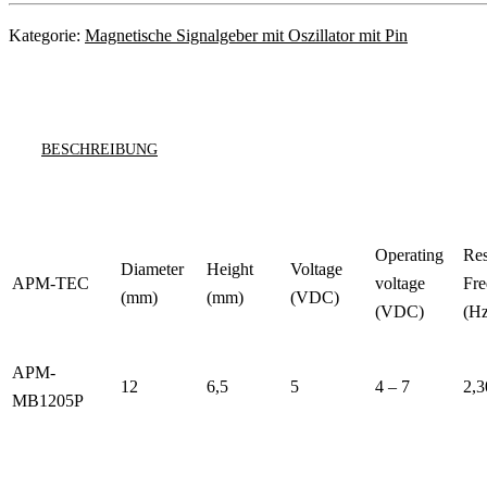
Kategorie:
Magnetische Signalgeber mit Oszillator mit Pin
BESCHREIBUNG
Operating
Re
Diameter
Height
Voltage
APM-TEC
voltage
Fr
(mm)
(mm)
(VDC)
(VDC)
(Hz
APM-
12
6,5
5
4 – 7
2,3
MB1205P