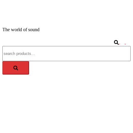
Springe
zum
APM-TEC Sound
Inhalt
The world of sound
Search
Tog
Search
me
for: