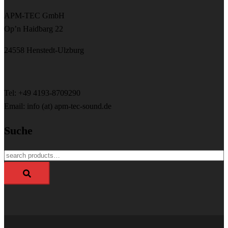
APM-TEC GmbH
Op’n Haidbarg 22
24558 Henstedt-Ulzburg
Tel: +49 4193-8709290
Email: info (at) apm-tec-sound.de
Suche
Search
for: