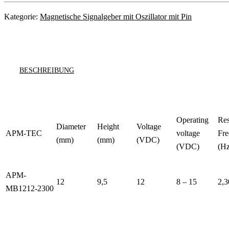
Kategorie:
Magnetische Signalgeber mit Oszillator mit Pin
BESCHREIBUNG
Operating
Re
Diameter
Height
Voltage
APM-TEC
voltage
Fr
(mm)
(mm)
(VDC)
(VDC)
(Hz
APM-
12
9,5
12
8 – 15
2,3
MB1212-2300