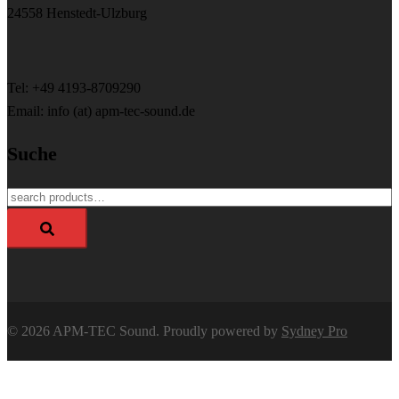
24558 Henstedt-Ulzburg
Tel: +49 4193-8709290
Email: info (at) apm-tec-sound.de
Suche
Search
for:
© 2026 APM-TEC Sound. Proudly powered by
Sydney Pro
APM-TEC Sound