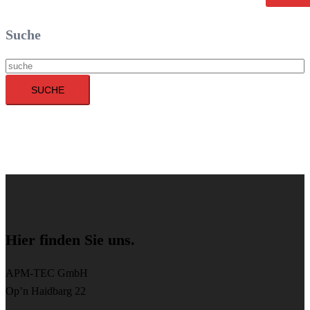
Suche
Suche
SUCHE
Hier finden Sie uns.
APM-TEC GmbH
Op’n Haidbarg 22