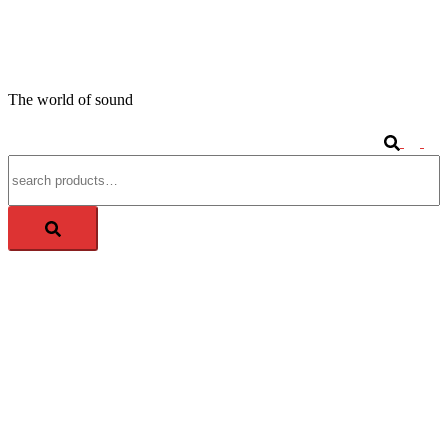
Springe
zum
APM-TEC Sound
Inhalt
The world of sound
Search
Tog
Search
me
for: