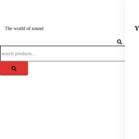
Springe
zum
APM-TEC Sound
Inhalt
Y
The world of sound
Search
Togg
Search
men
for: