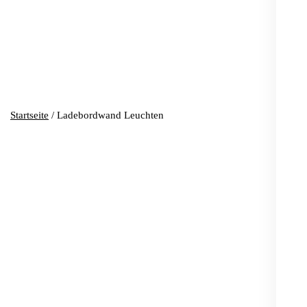
Startseite
/ Ladebordwand Leuchten
Ladebordwand Leuchten
Einzelnes Ergebnis wird angezeigt