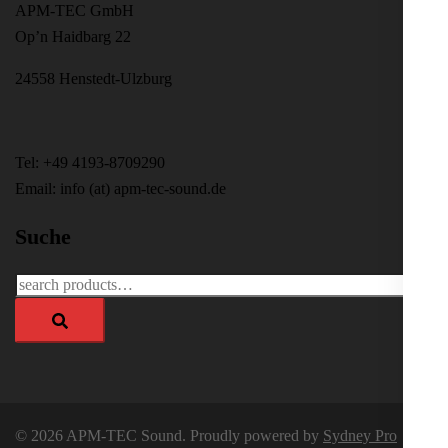
APM-TEC GmbH
Op’n Haidbarg 22
24558 Henstedt-Ulzburg
Tel: +49 4193-8709290
Email: info (at) apm-tec-sound.de
Suche
Search
for:
© 2026 APM-TEC Sound. Proudly powered by
Sydney Pro