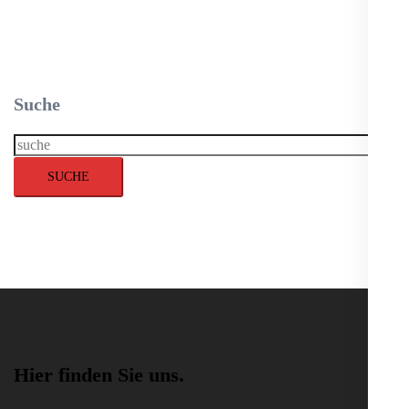
Ladebordwand / Hebebühnen LED Leuchte mit eingebauten
Gyro Sensor APM-TL60AC
WEITERLESEN
Suche
Suche
SUCHE
Hier finden Sie uns.