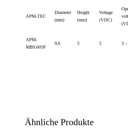
Ope
Diameter
Height
Voltage
APM-TEC
vol
(mm)
(mm)
(VDC)
(V
APM-
9,6
5
5
3 –
MB9.605P
Ähnliche Produkte