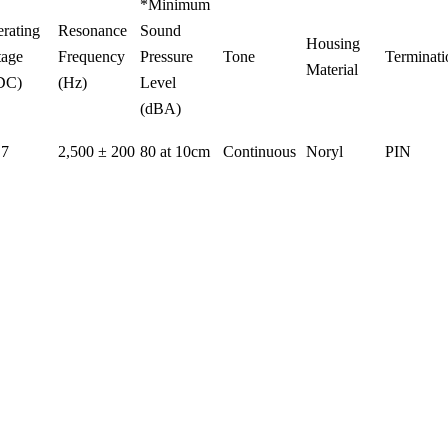
*Minimum
rating
Resonance
Sound
Housing
tage
Frequency
Pressure
Tone
Terminati
Material
DC)
(Hz)
Level
(dBA)
 7
2,500 ± 200
80 at 10cm
Continuous
Noryl
PIN