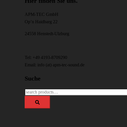
Hier finden Sie uns.
APM-TEC GmbH
Op’n Haidbarg 22
24558 Henstedt-Ulzburg
Tel: +49 4193-8709290
Email: info (at) apm-tec-sound.de
Suche
Search
for: