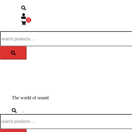
Search
0
Search
for:
APM-TEC Sound
The world of sound
Search
Toggle
Search
menu
for: