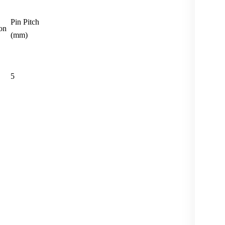
Pin Pitch
on
(mm)
5