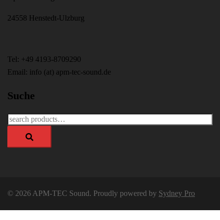
24558 Henstedt-Ulzburg
Tel: +49 4193-8709290
Email: info (at) apm-tec-sound.de
Suche
Search
for:
© 2026 APM-TEC Sound. Proudly powered by
Sydney Pro