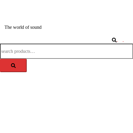
Springe
zum
APM-TEC Sound
Inhalt
The world of sound
Search
Togg
Search
men
for: