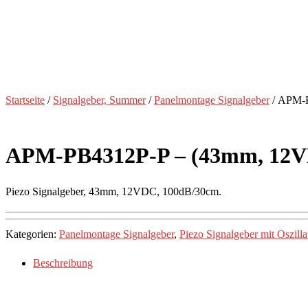
Startseite
/
Signalgeber, Summer
/
Panelmontage Signalgeber
/ APM-P
APM-PB4312P-P – (43mm, 12VD
Piezo Signalgeber, 43mm, 12VDC, 100dB/30cm.
Kategorien:
Panelmontage Signalgeber
,
Piezo Signalgeber mit Oszilla
Beschreibung