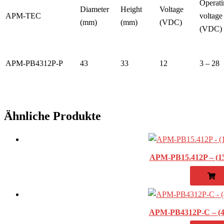
Operati
Diameter
Height
Voltage
APM-TEC
voltage
(mm)
(mm)
(VDC)
(VDC)
APM-PB4312P-P
43
33
12
3 – 28
Ähnliche Produkte
APM-PB15.412P – (1
WE
APM-PB4312P-C – (4