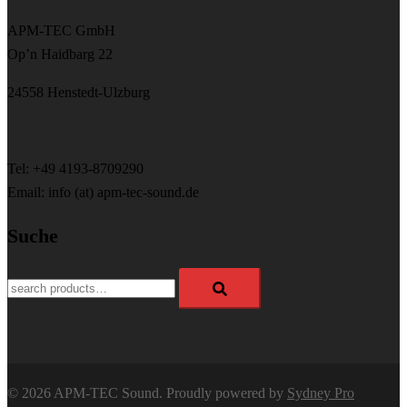
APM-TEC GmbH
Op’n Haidbarg 22
24558 Henstedt-Ulzburg
Tel: +49 4193-8709290
Email: info (at) apm-tec-sound.de
Suche
Search
for:
© 2026 APM-TEC Sound. Proudly powered by
Sydney Pro