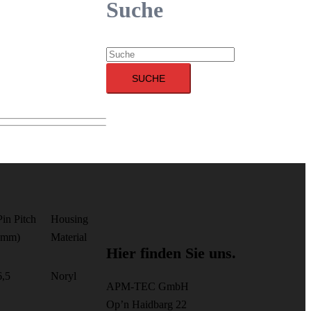
Suche
Suche
SUCHE
Pin Pitch
Housing
(mm)
Material
Hier finden Sie uns.
6,5
Noryl
APM-TEC GmbH
Op’n Haidbarg 22