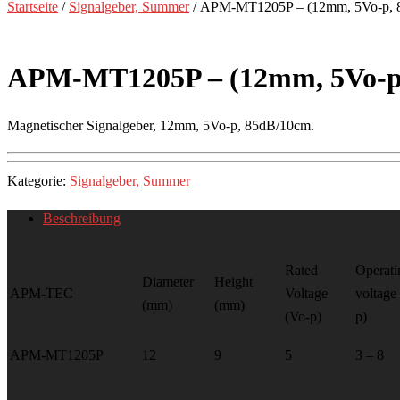
Startseite
/
Signalgeber, Summer
/ APM-MT1205P – (12mm, 5Vo-p, 
APM-MT1205P – (12mm, 5Vo-p
Magnetischer Signalgeber, 12mm, 5Vo-p, 85dB/10cm.
Kategorie:
Signalgeber, Summer
Beschreibung
Rated
Operati
Diameter
Height
APM-TEC
Voltage
voltage
(mm)
(mm)
(Vo-p)
p)
APM-MT1205P
12
9
5
3 – 8