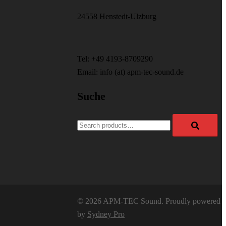
24558 Henstedt-Ulzburg
Tel: +49 4193-8709290
Email: info (at) apm-tec-sound.de
Suche
Search
for:
© 2026 APM-TEC Sound. Proudly powered
by
Sydney Pro