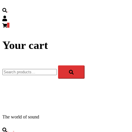
Search
0
Your cart
Search
for:
APM-TEC Sound
The world of sound
Search
Toggle