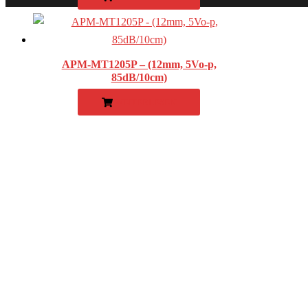
APM-MT1205P – (12mm, 5Vo-p,
85dB/10cm)
WEITERLESEN
Startseite
Über uns
Warum uns?
Produkte
News
Stellenangebote
Kontakt
Impressum