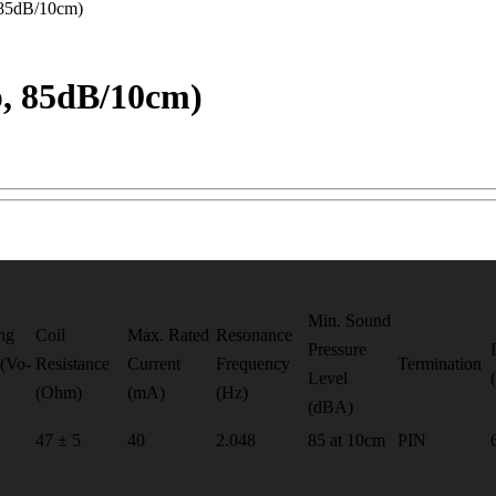
85dB/10cm)
, 85dB/10cm)
Min. Sound
ng
Coil
Max. Rated
Resonance
Pressure
 (Vo-
Resistance
Current
Frequency
Termination
Level
(Ohm)
(mA)
(Hz)
(dBA)
47 ± 5
40
2.048
85 at 10cm
PIN