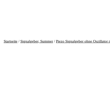
Startseite
/
Signalgeber, Summer
/
Piezo Signalgeber ohne Oszillator 
APM-PT13.805P – (13,8mm, 5Vp
Piezo Transducer, 13,8mm, 5Vp-p, 80dB/10cm