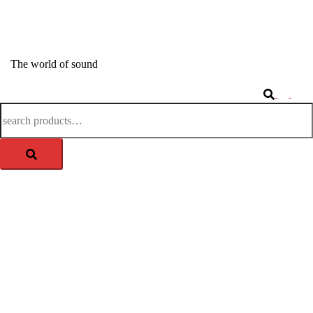
Springe
zum
APM-TEC Sound
Inhalt
The world of sound
Search
Togg
Search
men
for: