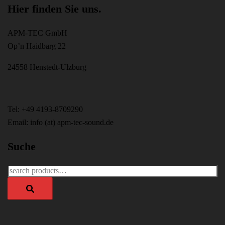
Hier finden Sie uns.
APM-TEC GmbH
Op’n Haidbarg 22
24558 Henstedt-Ulzburg
Tel: +49 4193-8709290
Email: info (at) apm-tec-sound.de
Suche
Search
for: