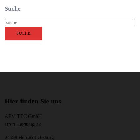
Suche
Suche
SUCHE
Hier finden Sie uns.
APM-TEC GmbH
Op’n Haidbarg 22
24558 Henstedt-Ulzburg