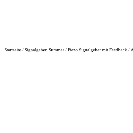
Startseite
/
Signalgeber, Summer
/
Piezo Signalgeber mit Feedback
/ 
APM-ST4009P – (40mm, 9VDC,
Piezo Signalgeber mit Feedback, 40mm, 9VDC, 90dB/30cm.