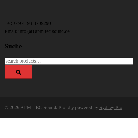
Tel: +49 4193-8709290
Email: info (at) apm-tec-sound.de
Suche
Search
for:
© 2026 APM-TEC Sound. Proudly powered by
Sydney Pro
APM-TEC Sound