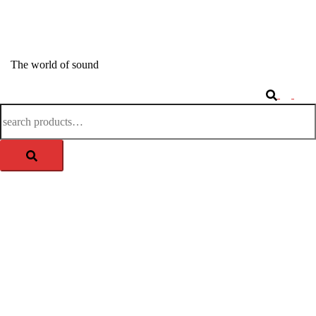
Springe
zum
APM-TEC Sound
Inhalt
The world of sound
Search
Togg
Search
men
for: