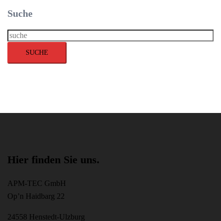
Suche
Suche
SUCHE
Hier finden Sie uns.
APM-TEC GmbH
Op’n Haidbarg 22
24558 Henstedt-Ulzburg