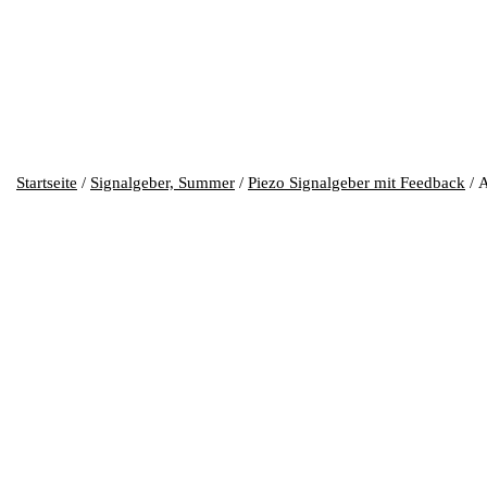
Startseite
/
Signalgeber, Summer
/
Piezo Signalgeber mit Feedback
/ 
APM-ST3012P -(30mm, 12VDC,
Piezo Signalgeber mit Feedback, 30mm, 12VDC, 88dB/10cm.