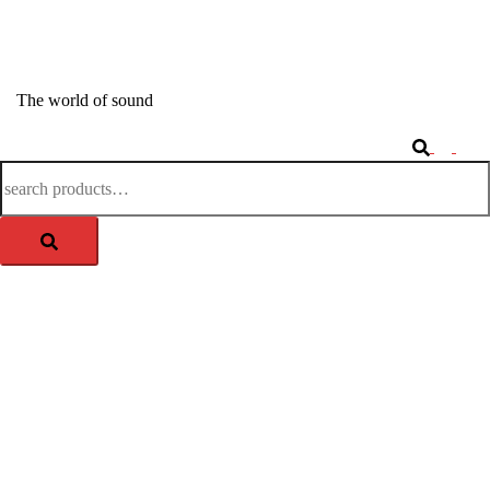
Springe
zum
APM-TEC Sound
Inhalt
The world of sound
Search
Togg
Search
men
for: