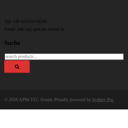
Tel: +49 4193-8709290
Email: info (at) apm-tec-sound.de
Suche
Search
for:
© 2026 APM-TEC Sound. Proudly powered by
Sydney Pro
APM-TEC Sound