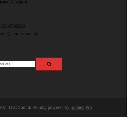
nstedt-Ulzburg
 4193-8709290
fo (at) apm-tec-sound.de
PM-TEC Sound. Proudly powered by
Sydney Pro