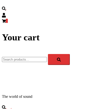
Search
0
Your cart
Search
for:
APM-TEC Sound
The world of sound
Search
Toggle