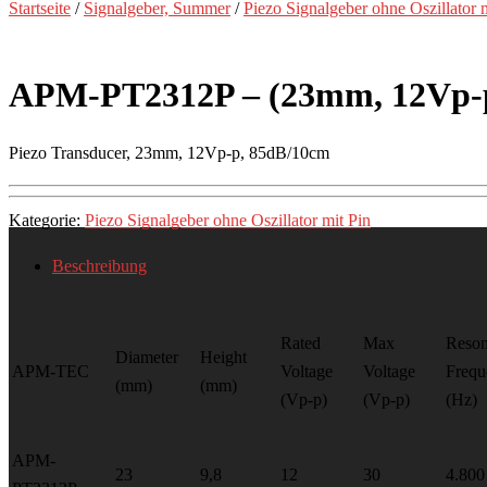
Startseite
/
Signalgeber, Summer
/
Piezo Signalgeber ohne Oszillator 
APM-PT2312P – (23mm, 12Vp-p
Piezo Transducer, 23mm, 12Vp-p, 85dB/10cm
Kategorie:
Piezo Signalgeber ohne Oszillator mit Pin
Beschreibung
Rated
Max
Reso
Diameter
Height
APM-TEC
Voltage
Voltage
Frequ
(mm)
(mm)
(Vp-p)
(Vp-p)
(Hz)
APM-
23
9,8
12
30
4.800