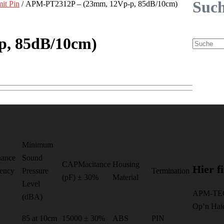
Suc
mit Pin
/ APM-PT2312P – (23mm, 12Vp-p, 85dB/10cm)
Suche
, 85dB/10cm)
Minimum
nance
Sound
CAPMacitance
Housing
Hier f
ency
Pressure
Termination
(pF) ± 30%
Material
Level
APM-TE
(dBA)
Op’n Hai
85 at 10cm
15000 ± 30%
ABS
PIN