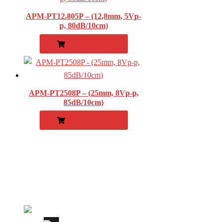
APM-PT12.805P – (12,8mm, 5Vp-
p, 80dB/10cm)
WEITERLESEN
APM-PT2508P – (25mm, 8Vp-p,
85dB/10cm)
WEITERLESEN
Stellenangebote
Kontakt
Impressum
Datenschutz