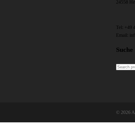
24558 He
Tel: +49
Email: in
Suche
Search
for:
© 2026 A