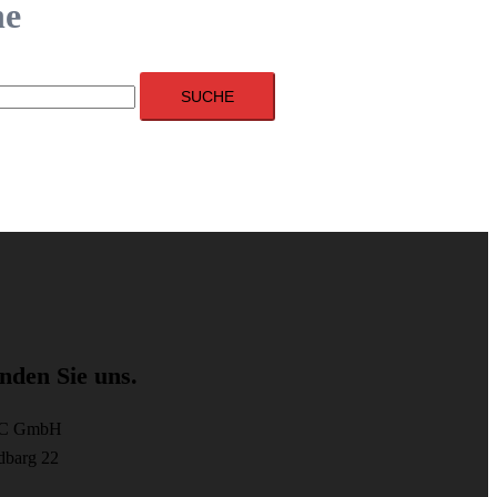
he
SUCHE
inden Sie uns.
C GmbH
dbarg 22