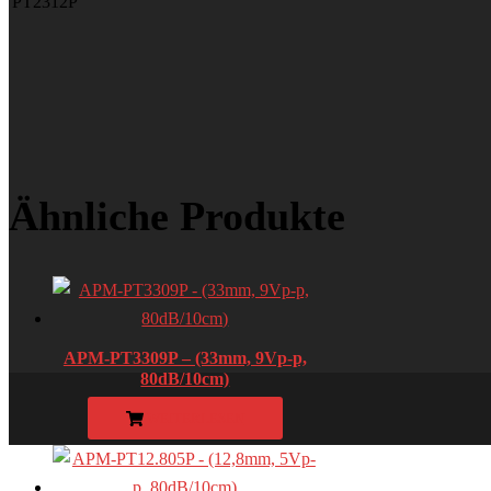
PT2312P
Ähnliche Produkte
APM-PT3309P – (33mm, 9Vp-p,
80dB/10cm)
WEITERLESEN