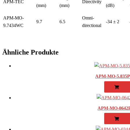
APM-TEC
Directivity
(mm)
(mm)
(dB)
APM-MO-
Omni-
9.7
6.5
-34 ± 2
9.7434WC
directional
Ähnliche Produkte
APM-MO-5.835P –
WEIT
APM-MO-0642P 
WEIT