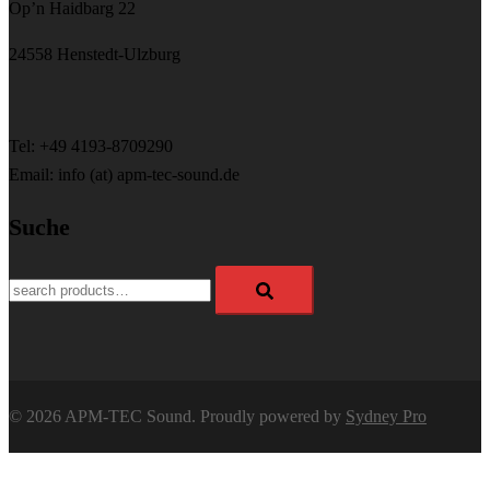
Op’n Haidbarg 22
24558 Henstedt-Ulzburg
Tel: +49 4193-8709290
Email: info (at) apm-tec-sound.de
Suche
Search
for:
© 2026 APM-TEC Sound. Proudly powered by
Sydney Pro
APM-TEC Sound