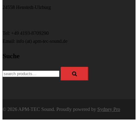
24558 Henstedt-Ulzburg
Tel: +49 4193-8709290
Email: info (at) apm-tec-sound.de
Suche
Search
for:
© 2026 APM-TEC Sound. Proudly powered by
Sydney Pro
APM-TEC Sound