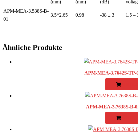
(mm)
(mm)
(dB)
voltag
APM-MEA-3.538S-B-
3.5*2.65
0.98
-38 ± 3
1.5 – 
01
Ähnliche Produkte
APM-MEA-3.7642S-TP-01
WEITER
APM-MEA-3.7638S-B-02 
WEITER