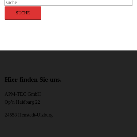
Suche
SUCHE
Hier finden Sie uns.
APM-TEC GmbH
Op’n Haidbarg 22
24558 Henstedt-Ulzburg