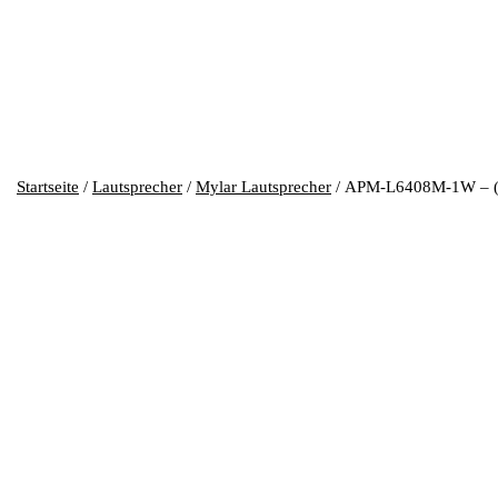
Startseite
/
Lautsprecher
/
Mylar Lautsprecher
/ APM-L6408M-1W – 
APM-L6408M-1W – (64mm, 8o
Lautsprecher, 64mm, 8ohm, 1W.