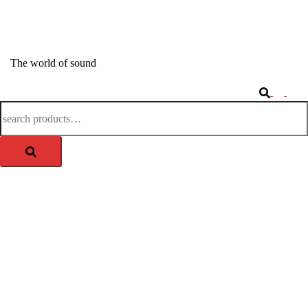
Springe
zum
APM-TEC Sound
Inhalt
The world of sound
Search
Togg
Search
men
for: