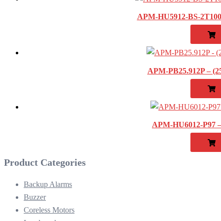
APM-HU5912-BS-2T100 
R
APM-PB25.912P – (2
R
APM-HU6012-P97 – 
R
Product Categories
Backup Alarms
Buzzer
Coreless Motors