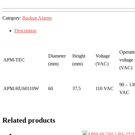
Category:
Backup Alarms
Description
Operati
Diameter
Height
Voltage
APM-TEC
voltage
(mm)
(mm)
(VAC)
(VAC)
90 – 13
APM-HU60110W
60
37,5
110 VAC
VAC
Related products