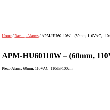
Home
/
Backup Alarms
/ APM-HU60110W – (60mm, 110VAC, 110
APM-HU60110W – (60mm, 110V
Piezo Alarm, 60mm, 110VAC, 110dB/100cm.
Signalgeber, Schallwandler, S
F/TCW 12, F/UCW 06, F/UCW 