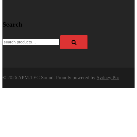
Search
Search
for:
© 2026 APM-TEC Sound. Proudly powered by
Sydney Pro
APM-TEC Sound
The world of sound
Close
menu