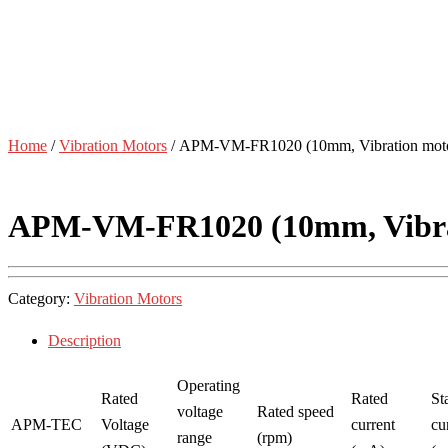
Home
/
Vibration Motors
/ APM-VM-FR1020 (10mm, Vibration mot
APM-VM-FR1020 (10mm, Vibra
Category:
Vibration Motors
Description
Operating
Rated
Rated
Sta
voltage
Rated speed
APM-TEC
Voltage
current
cu
range
(rpm)