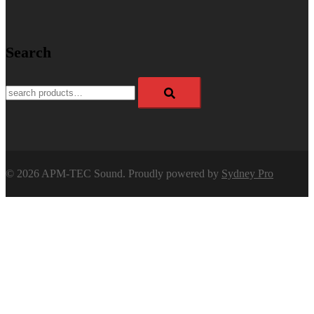
Search
Search
for:
© 2026 APM-TEC Sound. Proudly powered by
Sydney Pro
APM-TEC Sound
The world of sound
Close
menu