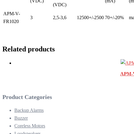
(VDC)
(mA)
(m
(VDC)
APM-V-
3
2,5-3,6
12500+/-2500
70+/-20%
ma
FR1020
Related products
APM-V
Product Categories
Backup Alarms
Buzzer
Coreless Motors
Loudspeakers